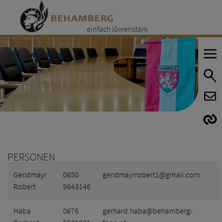
einfach löwenstark
E
E
PERSONEN
Gerstmayr
0650
gerstmayrrobert1@gmail.com
Robert
9643146
Haba
0676
gerhard.haba@behamberg-