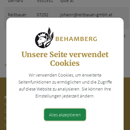
Gerhard
5531931
fpoe.at
Reitbauer
07252
johann@reitbauer-gmbh.at
Johann
37029
Wührleitner
07252
buergermeister@behamberg.gv.at
Christian
31000-
16
Unsere Seite verwendet
Cookies
⇐ zurück
Wir verwenden Cookies, um erweiterte
Seitenfunktionen zu ermöglichen und die Zugriffe
auf diese Website zu analysieren. Sie können Ihre
Einstellungen jederzeit ändern.
Parteienverkehr:
Mo.
7.00 - 12.00
Di.
7.00 - 12.00 und 13.00 - 18.00 Uhr
Alles akzeptieren
Mi. 7.00 - 12.00 Uhr
Do. 7.00 - 12.00 und 14.00 - 16.00 Uhr