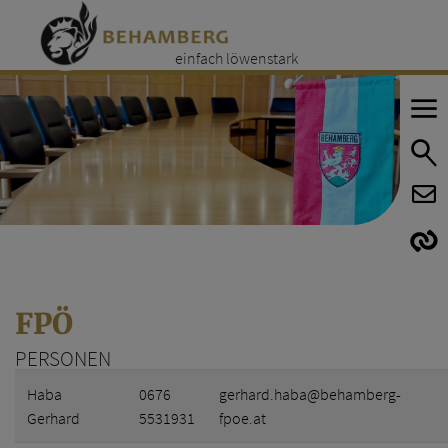
einfach löwenstark
E
E
FPÖ
PERSONEN
Name
Telefon
E-Mail
Internet
Haba
0676
gerhard.haba@behamberg-
Gerhard
5531931
fpoe.at