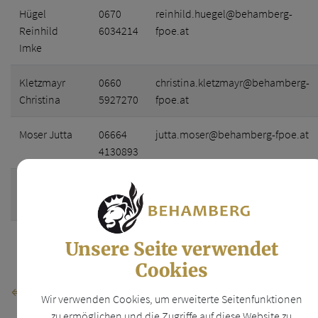
Hügel
0670
reinhild.huegel@behamberg-
Reinhild
6034214
fpoe.at
Imke
Kletzmayr
0660
christina.kletzmayr@behamberg-
Christina
5927270
fpoe.at
Moser Jutta
06664
jutta.moser@behamberg-fpoe.at
4130893
Sachsenhofer
0660
martin.sachsenhofer@behamberg-
Martin
3638380
fpoe.at
Schersch
0664
robert.schersch@behamberg-
Unsere Seite verwendet
Robert
4262524
fpoe.at
Cookies
⇐ zurück
Wir verwenden Cookies, um erweiterte Seitenfunktionen
zu ermöglichen und die Zugriffe auf diese Website zu