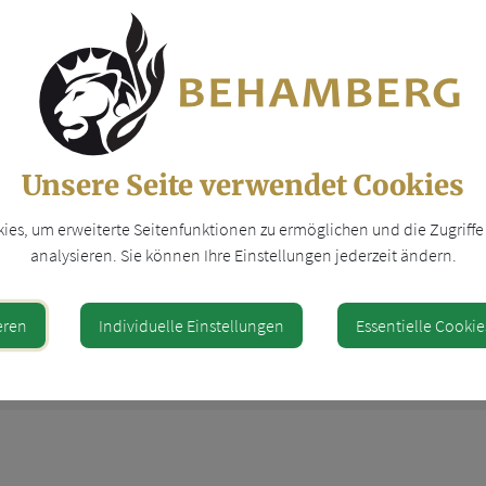
Unsere Seite verwendet Cookies
es, um erweiterte Seitenfunktionen zu ermöglichen und die Zugriffe 
analysieren. Sie können Ihre Einstellungen jederzeit ändern.
5270676
bernhard.lueger@kt-net.at
eren
Individuelle Einstellungen
Essentielle Cookie
4262524
robert.schersch@behamberg
 31000-16
buergermeister@behamberg