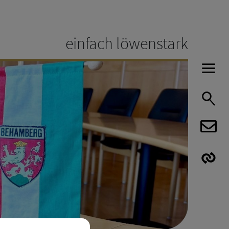
einfach löwenstark
H
S
E
E