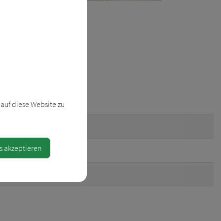
auf diese Website zu
s akzeptieren
-fpoe.at
.gv.at