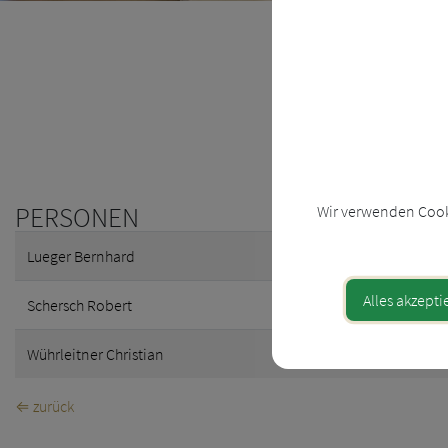
PERSONEN
Wir verwenden Cooki
Lueger Bernhard
0660 
Alles akzepti
Schersch Robert
0664 
Wührleitner Christian
07252
⇐ zurück