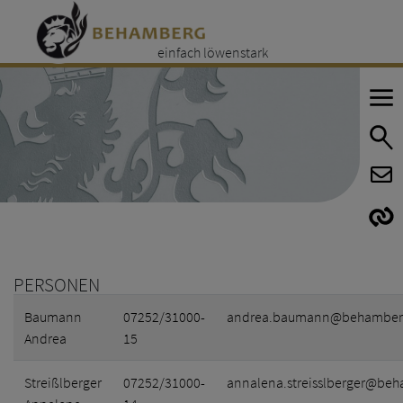
einfach löwenstark
E
E
PERSONEN
Baumann
07252/31000-
andrea.baumann@behamberg
Andrea
15
Streißlberger
07252/31000-
annalena.streisslberger@beh