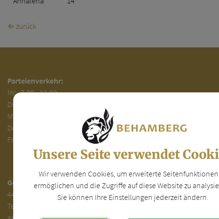
Annalena
14
⇐ zurück
Parteienverkehr:
Mo.
7.00 - 12.00
Di.
7.00 - 12.00 und 13.00 - 18.00 Uhr
Mi. 7.00 - 12.00 Uhr
Do. 7.00 - 12.00 und 14.00 - 16.00 Uhr
Fr. 7.00 - 12.00 Uhr
Unsere Seite verwendet Cook
Wir verwenden Cookies, um erweiterte Seitenfunktionen
Gemeinde Behamberg
ermöglichen und die Zugriffe auf diese Website zu analysie
4441 Behamberg 30
Sie können Ihre Einstellungen jederzeit ändern.
Tel.
+43(0) 7252-31000
gemeinde@behamberg.gv.at