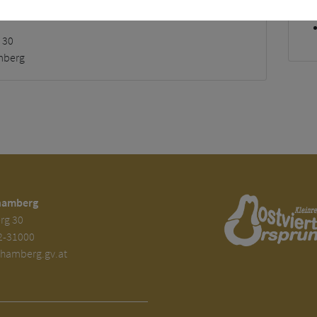
e
 30
mberg
hamberg
rg 30
2-31000
amberg.gv.at