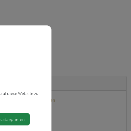
uständigkeiten
auf diese Website zu
Abgaben und Förderungen
Energiewirtschaft
Finanzbuchhaltung
s akzeptieren
Friedhof und Grabstellen
Kassenverwaltung