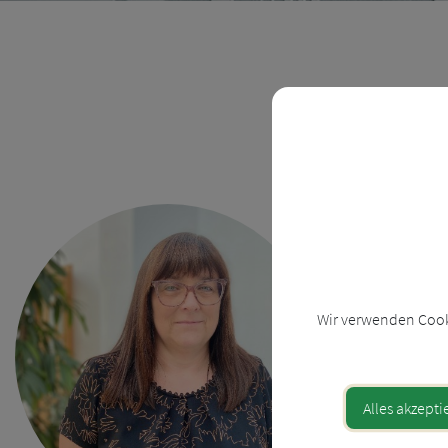
SONJ
Kontak
Wir verwenden Cooki
07252/3
sonja.k
Alles akzepti