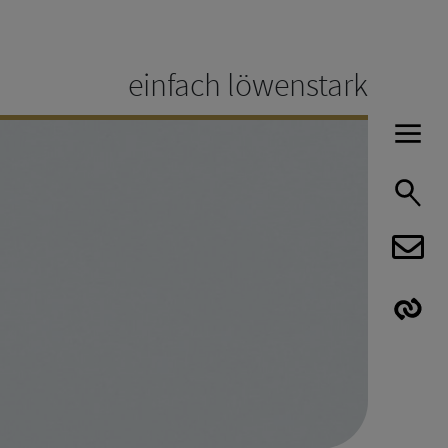
einfach löwenstark
H
S
E
E