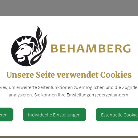
iten auf oder neben de
Unsere Seite verwendet Cookies
es, um erweiterte Seitenfunktionen zu ermöglichen und die Zugriffe 
analysieren. Sie können Ihre Einstellungen jederzeit ändern.
eren
Individuelle Einstellungen
Essentielle Cookie