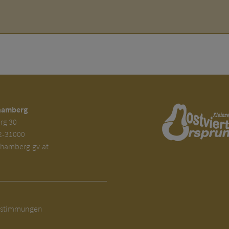
hamberg
rg 30
2-31000
amberg.gv.at
estimmungen