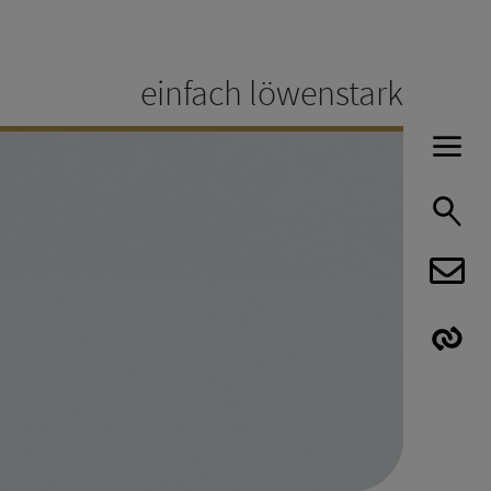
einfach löwenstark
H
S
E
E