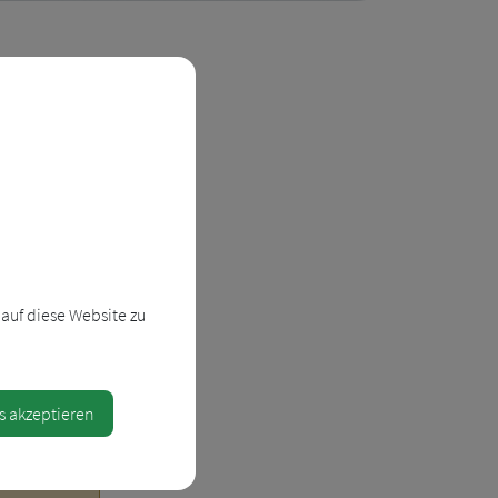
r
auf diese Website zu
s akzeptieren