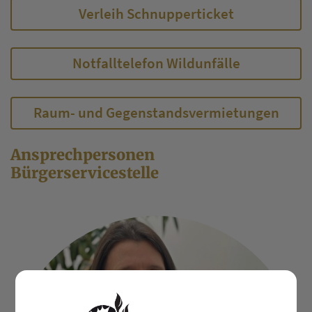
Verleih Schnupperticket
Notfalltelefon Wildunfälle
Raum- und Gegenstandsvermietungen
Ansprechpersonen
Bürgerservicestelle