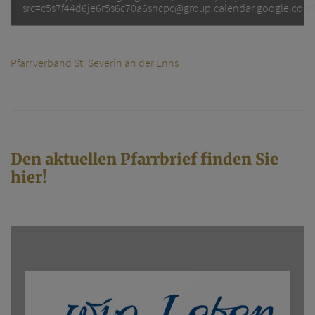
src=c5s7f44d6je6r5s6c70a6sncpc@group.calendar.google.com
Pfarrverband St. Severin an der Enns
Den aktuellen
Pfarrbrief
finden Sie
hier!