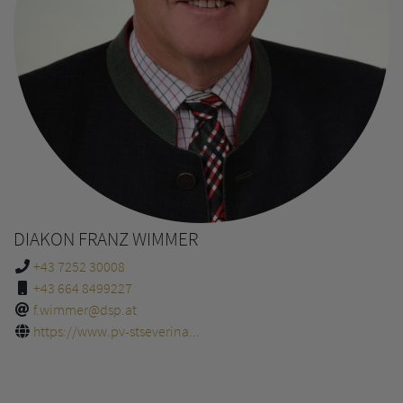
DIAKON FRANZ WIMMER
+43 7252 30008
+43 664 8499227
f.wimmer@dsp.at
https://www.pv-stseverina...