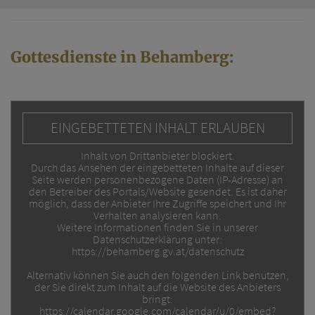
Gottesdienste in Behamberg:
EINGEBETTETEN INHALT ERLAUBEN
Inhalt von Drittanbieter blockiert.
Durch das Ansehen der eingebetteten Inhalte auf dieser
Seite werden personenbezogene Daten (IP-Adresse) an
den Betreiber des Portals/Website gesendet. Es ist daher
möglich, dass der Anbieter Ihre Zugriffe speichert und Ihr
Verhalten analysieren kann.
Weitere Informationen finden Sie in unserer
Datenschutzerklärung unter:
https://behamberg.gv.at/datenschutz
Alternativ können Sie auch den folgenden Link benutzen,
der Sie direkt zum Inhalt auf die Website des Anbieters
bringt:
https://calendar.google.com/calendar/u/0/embed?