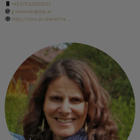
+43 676 826633031
g.bakowski@dsp.at
https://www.pv-stseverina...