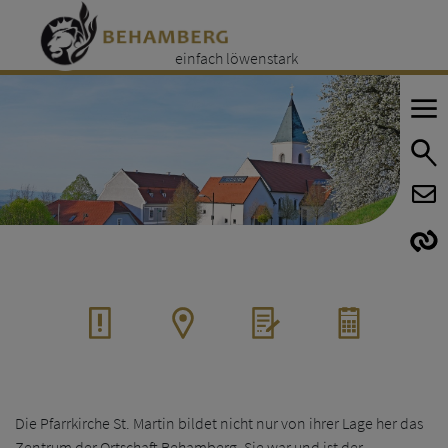
einfach löwenstark
E
E
Die Pfarrkirche St. Martin bildet nicht nur von ihrer Lage her das
Zentrum der Ortschaft Behamberg. Sie war und ist der