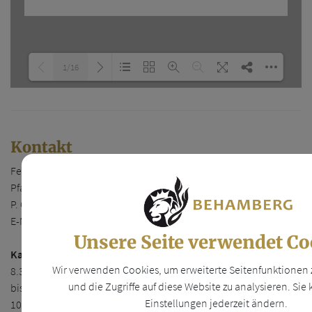
1/16
Loading PDF 100% ...
Kontakt
Festnetz Pfarrkanzlei: 07252 30008,
Pfarrsekretärin Daniela Neubauer: 0676 826635031
P. Georg Bakowski OFM: 0676/826633031
E-Mail-Adresse der Pfarre:
pv-stseverinanderenns@dsp.at
Unsere Seite verwendet Co
Kanzleistunden
finden in Behamberg immer am Freitag von
Wir verwenden Cookies, um erweiterte Seitenfunktionen
8.30 bis 10.00 Uhr statt; in Vestenthal am Donnerstag von 8.30
und die Zugriffe auf diese Website zu analysieren. Sie
bis 10.00 Uhr. In Haidershofen immer am Mittwoch von 08.30 bis
Einstellungen jederzeit ändern.
10.00 Uhr. Eine telefonische Terminvereinbarung ist bei Bedarf