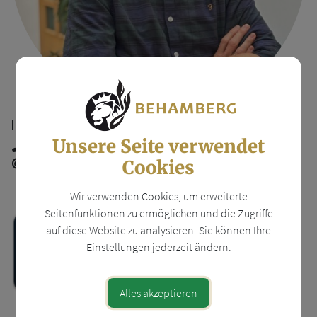
HARALD SCHWÖDIAUER
Unsere Seite verwendet
07252/31000-11
harald.schwoediauer@beham...
Cookies
Wir verwenden Cookies, um erweiterte
Seitenfunktionen zu ermöglichen und die Zugriffe
auf diese Website zu analysieren. Sie können Ihre
Einstellungen jederzeit ändern.
Alles akzeptieren