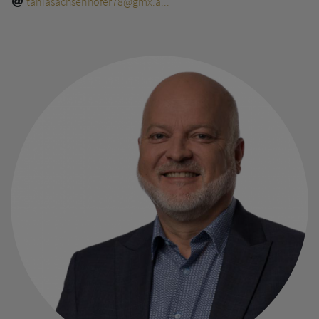
taniasachsenhofer78@gmx.a...