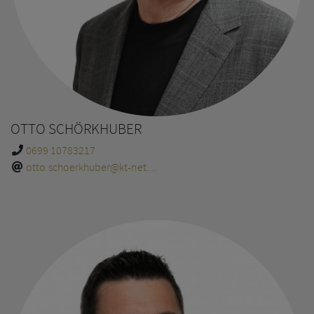
OTTO SCHÖRKHUBER
0699 10783217
otto.schoerkhuber@kt-net....