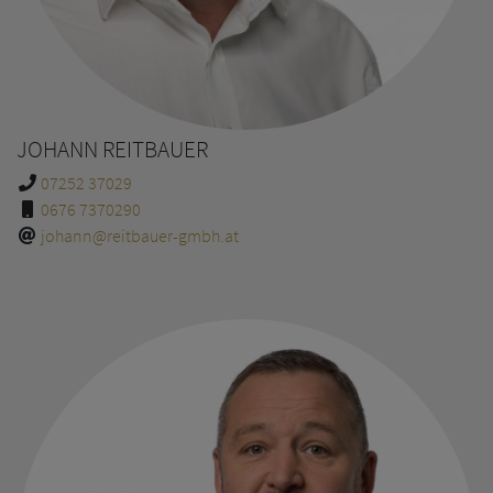
JOHANN REITBAUER
07252 37029
0676 7370290
johann@reitbauer-gmbh.at