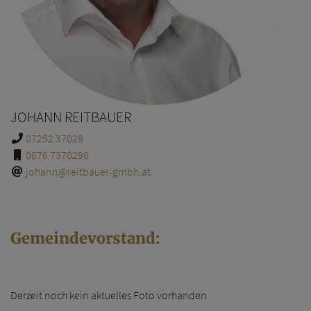
JOHANN REITBAUER
07252 37029
0676 7370290
johann@reitbauer-gmbh.at
Gemeindevorstand:
Derzeit noch kein aktuelles Foto vorhanden