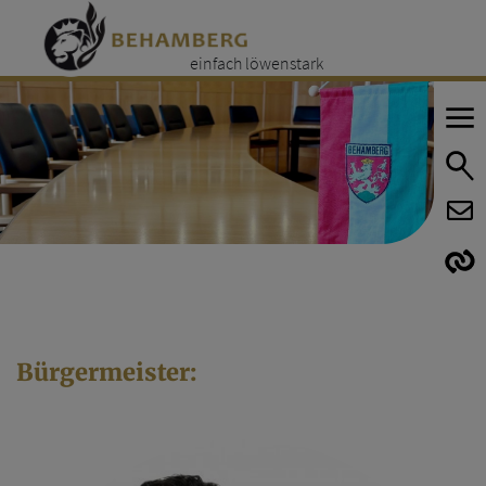
einfach löwenstark
E
E
Bürgermeister: