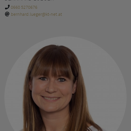
0660 5270676
bernhard.lueger@kt-net.at