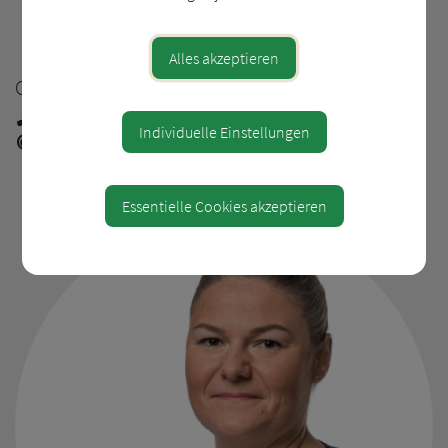
Alles akzeptieren
CHRISTIANE HUNDSBERGER
0650 6344415
Individuelle Einstellungen
chhundsberger@outlook.com
Essentielle Cookies akzeptieren