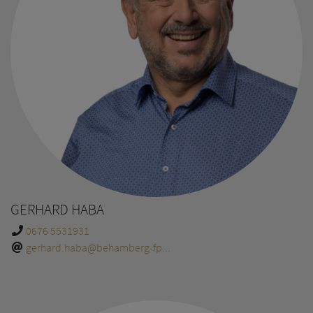
GERHARD HABA
0676 5531931
gerhard.haba@behamberg-fp...