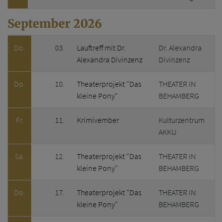
September 2026
Wochentag
Datum
Titel
Veranstaltungsstätte
Do.
03.
Lauftreff mit Dr.
Dr. Alexandra
Alexandra Divinzenz
Divinzenz
Do.
10.
Theaterprojekt "Das
THEATER IN
kleine Pony"
BEHAMBERG
Fr.
11.
Krimivember
Kulturzentrum
AKKU
Sa.
12.
Theaterprojekt "Das
THEATER IN
kleine Pony"
BEHAMBERG
Do.
17.
Theaterprojekt "Das
THEATER IN
kleine Pony"
BEHAMBERG