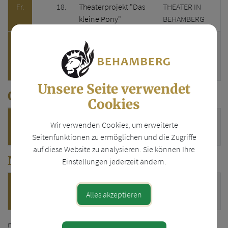
Fr.
18.
Theaterprojekt "Das
THEATER IN
kleine Pony"
BEHAMBERG
Sa.
19.
MitRadln
Kleinregion
Mostviertel
Ursprung
Unsere Seite verwendet
Oktober 2026
Cookies
Wochentag
Datum
Titel
Veranstaltungsstätte
So.
25.
Behamberger Kirtag
Gemeinde
Wir verwenden Cookies, um erweiterte
Behamberg
Seitenfunktionen zu ermöglichen und die Zugriffe
auf diese Website zu analysieren. Sie können Ihre
November 2026
Einstellungen jederzeit ändern.
Wochentag
Datum
Titel
Veranstaltungsstätte
Sa.
07.
Herbstkonzert MV
Musikverein
Alles akzeptieren
Wachtberg
Wachtberg
neue Veranstaltung eintragen