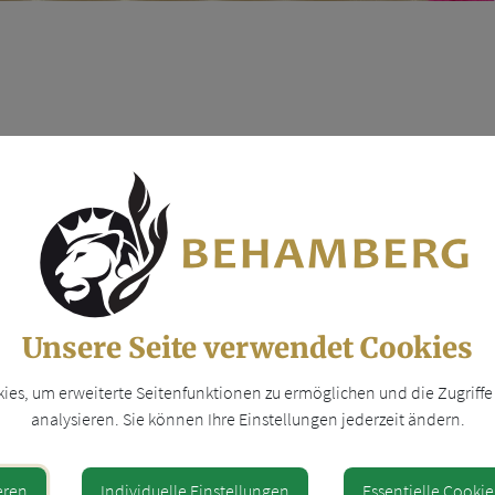
HARD HABA
Unsere Seite verwendet Cookies
t
A
es, um erweiterte Seitenfunktionen zu ermöglichen und die Zugriffe 
analysieren. Sie können Ihre Einstellungen jederzeit ändern.
31931
.haba@behamberg-fpoe.at
eren
Individuelle Einstellungen
Essentielle Cookie