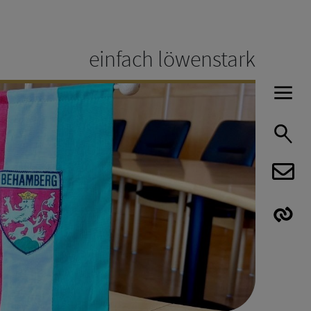
einfach löwenstark
H
S
E
E