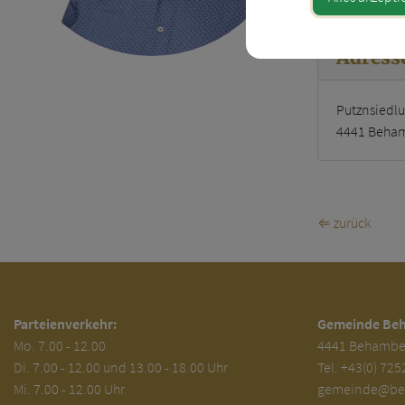
Adress
Putznsiedl
4441 Beha
⇐ zurück
Parteienverkehr:
Gemeinde Be
Mo.
7.00 - 12.00
4441 Behambe
Di.
7.00 - 12.00 und 13.00 - 18.00 Uhr
Tel.
+43(0) 725
Mi. 7.00 - 12.00 Uhr
gemeinde@beh