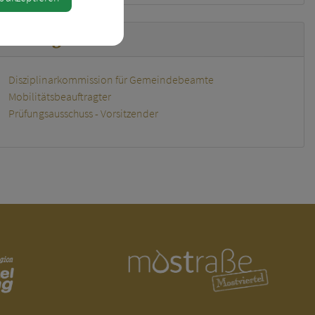
uständigkeiten
Disziplinarkommission für Gemeindebeamte
Mobilitätsbeauftragter
Prüfungsausschuss - Vorsitzender