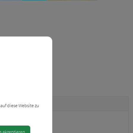
bteilung
auf diese Website zu
FPÖ
s akzeptieren