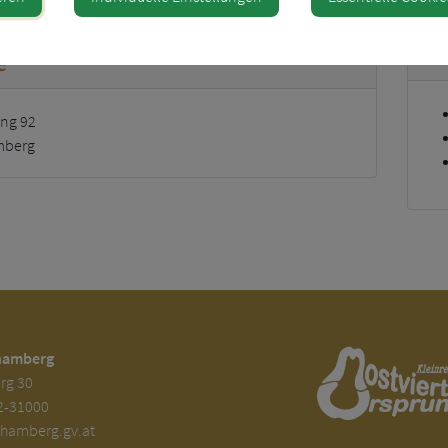
Z
e
ung 92
mberg
hamberg
rg 30
2-31000
amberg.gv.at