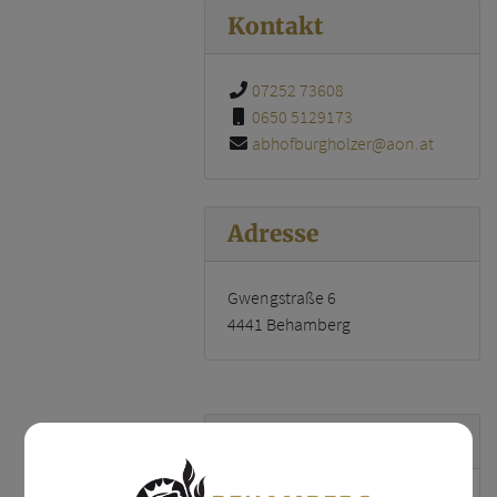
Kontakt
07252 73608
0650 5129173
abhofburgholzer@aon.at
Adresse
Gwengstraße 6
4441 Behamberg
Abteilung