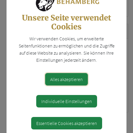
ÖVP
Unsere Seite verwendet
Cookies
Zuständigkeiten
Wir verwenden Cookies, um erweiterte
Seitenfunktionen zu ermöglichen und die Zugriffe
Energiebeauftragter iSd
auf diese Website zu analysieren. Sie können Ihre
NÖ
Einstellungen jederzeit ändern.
Energieeffizienzgesetzes
Feuerbrandbeauftragter
Grundverkehrskommission
Alles akzeptieren
Umweltgemeinderat
Vorsitzende/r Beirat für
Umwelt und Energie
Individuelle Einstellungen
Essentielle Cookies akzeptieren
⇐ zurück