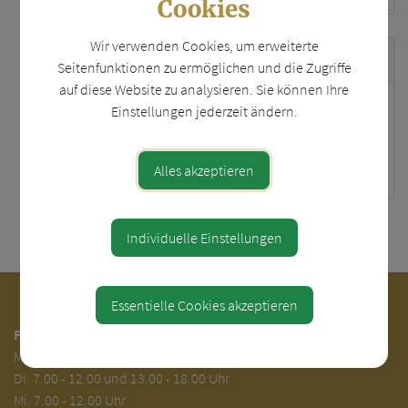
Cookies
Wir verwenden Cookies, um erweiterte
Zuständigkeiten
Seitenfunktionen zu ermöglichen und die Zugriffe
auf diese Website zu analysieren. Sie können Ihre
Einstellungen jederzeit ändern.
Beirat für Umwelt und
Energie
Radwegbeauftragte/r
Alles akzeptieren
⇐ zurück
Individuelle Einstellungen
Essentielle Cookies akzeptieren
Parteienverkehr:
Mo.
7.00 - 12.00
Di.
7.00 - 12.00 und 13.00 - 18.00 Uhr
Mi. 7.00 - 12.00 Uhr