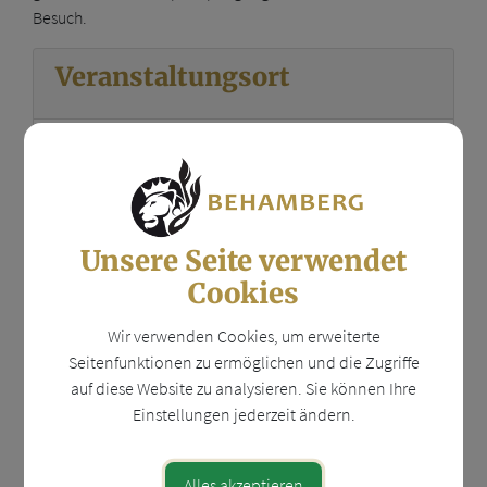
Besuch.
Veranstaltungsort
Sportplatz Behamberg
www.fcbehamberg.at
Daxberg 1
Unsere Seite verwendet
4441 Behamberg
Cookies
Auf Google Maps anzeigen
Wir verwenden Cookies, um erweiterte
Seitenfunktionen zu ermöglichen und die Zugriffe
auf diese Website zu analysieren. Sie können Ihre
Diese Veranstaltung ist für Kinder geeignet.
Einstellungen jederzeit ändern.
Veranstalter
Alles akzeptieren