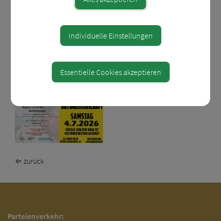
FC Behamberg
Individuelle Einstellungen
http://www.fcbehamberg.at/ortsmeisterschaft-
behamberg-anmeldung-ab-sofort-moeglich/
Essentielle Cookies akzeptieren
⇐ zurück
Parteienverkehr: