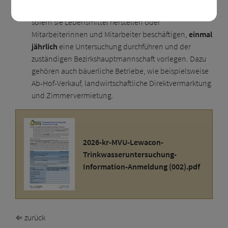
Alle Gewerbetreibende sowie der Handel müssen,
sofern sie Lebensmittel herstellen oder
Mitarbeiterinnen und Mitarbeiter beschäftigen,
einmal
jährlich
eine Untersuchung durchführen und der
zuständigen Bezirkshauptmannschaft vorlegen. Dazu
gehören auch bäuerliche Betriebe, wie beispielsweise
Ab-Hof-Verkauf, landwirtschaftliche Direktvermarktung
und Zimmervermietung.
2026-kr-MVU-Lewacon-
Trinkwasseruntersuchung-
Information-Anmeldung (002).pdf
⇐ zurück