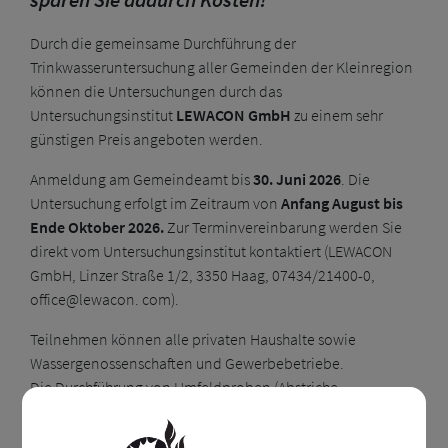
Durch die gemeinsame Durchführung der
Trinkwasseruntersuchung aller Gemeinden der Kleinregion
können die Untersuchungen durch das
Untersuchungsinstitut
LEWACON GmbH
zu einem sehr
günstigen Preis angeboten werden.
Anmeldung am Gemeindeamt bis
30. Juni 2026
. Die
Untersuchung erfolgt im Zeitraum von
Anfang August bis
Ende Oktober 2026.
Zur Terminvereinbarung werden Sie
direkt vom Untersuchungsinstitut kontaktiert (LEWACON
GmbH, Linzer Straße 1/2, 3350 Haag, 07434/21400-0,
office@lewacon. com).
Teilnehmen können alle privaten Haushalte sowie
Wassergenossenschaften und Gewerbebetriebe.
Die Durchführung von Umfeldproben (Abstriche,
Abklatsche) bei Lebensmittelbetrieben bzw.
Direktvermarktern kann ebenfalls übernommen werden