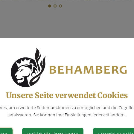
l
Ortsplan
Formular
Veransta
nachtskarten Verkauf
Unsere Seite verwendet Cookies
iven
es, um erweiterte Seitenfunktionen zu ermöglichen und die Zugriffe 
analysieren. Sie können Ihre Einstellungen jederzeit ändern.
01. Dezember 2025
en Sie heuer wieder persönliche Weihnachtsgrüße!
eren
Individuelle Einstellungen
Essentielle Cookie