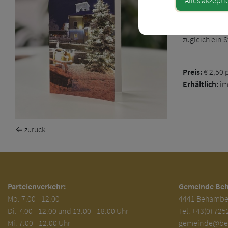
In Zeiten von
handgeschrieb
zugleich ein 
Preis:
€ 2,50 p
Erhältlich:
im
⇐ zurück
Parteienverkehr:
Gemeinde Be
Mo.
7.00 - 12.00
4441 Behambe
Di.
7.00 - 12.00 und 13.00 - 18.00 Uhr
Tel.
+43(0) 725
Mi. 7.00 - 12.00 Uhr
gemeinde@beh