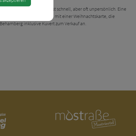
gital zu versenden. Das ist schnell, aber oft unpersönlich. Eine
enden Sie heuer Ihre Grüße mit einer Weihnachtskarte, die
 Behamberg inklusive Kuvert zum Verkauf an.