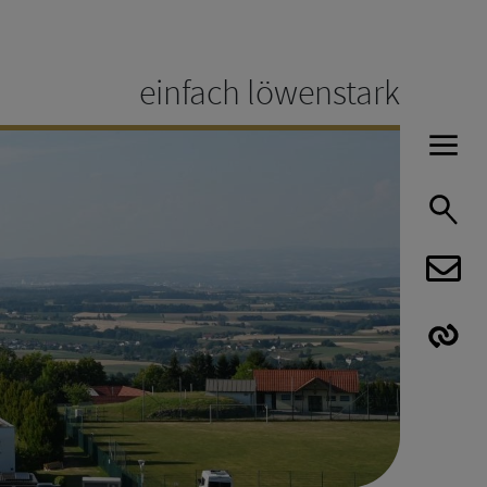
einfach löwenstark
H
S
E
E