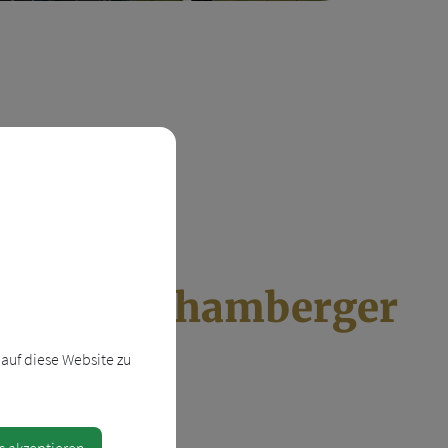
ltungskalender
 - Mit Behamberger
auf diese Website zu
s akzeptieren