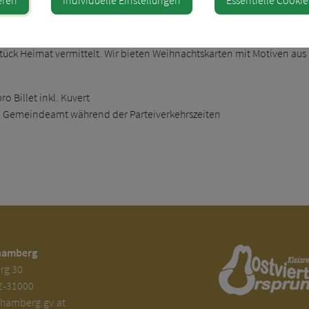
 Facebook, WhatsApp und Instagram ist es leicht, Weihnachtswünsche di
ene Karte dagegen zeigt echte Wertschätzung und schafft Nähe. Vers
Stück Heimat vermittelt. Wir bieten Weihnachtskarten mit Motiven aus
ro Billet inkl. Kuvert
 Gemeindeamt während der Parteiverkehrszeiten
hamberg
rg 30
2-31000
amberg.gv.at