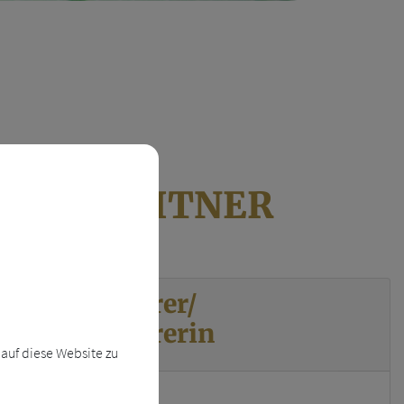
CHARNREITNER
eschäftsführer/
eschäftsführerin
auf diese Website zu
brina Scharnreitner