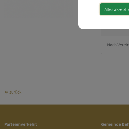
Alles akzepti
Öffn
Nach Verei
⇐ zurück
Parteienverkehr:
Gemeinde Be