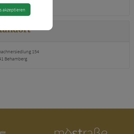
hachnersiedlung 154
s akzeptieren
tandort
hachnersiedlung 154
41 Behamberg