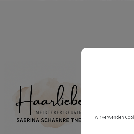
HAA
Mein kleiner u
Kont
Wir verwenden Cooki
066
www