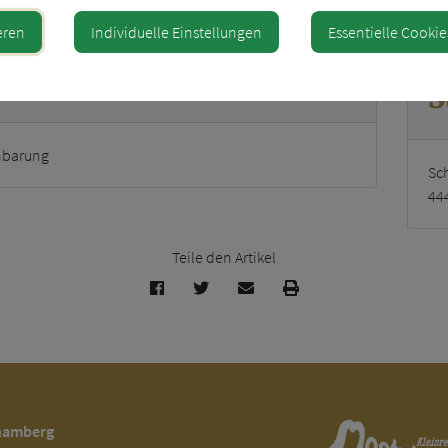
Sc
eren
Individuelle Einstellungen
Essentielle Cookie
ungszeiten
S
nbarung
Sc
44
Teile den Artikel
hamberg