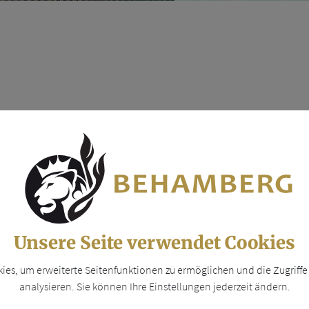
RLIEBE - SABRINA S
nd feiner Friseursalon. Ein Ort zum Wohlfühlen und Entschleunigen.
akt
G
Unsere Seite verwendet Cookies
G
es, um erweiterte Seitenfunktionen zu ermöglichen und die Zugriffe 
0 / 4745722
analysieren. Sie können Ihre Einstellungen jederzeit ändern.
.haarliebe-sabrina.at
Sa