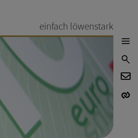
einfach löwenstark
H
S
E
E