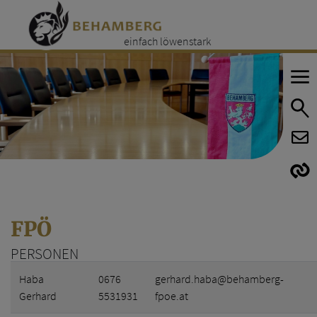
einfach löwenstark
E
E
FPÖ
PERSONEN
Name
Telefon
E-Mail
Internet
Haba
0676
gerhard.haba@behamberg-
Gerhard
5531931
fpoe.at