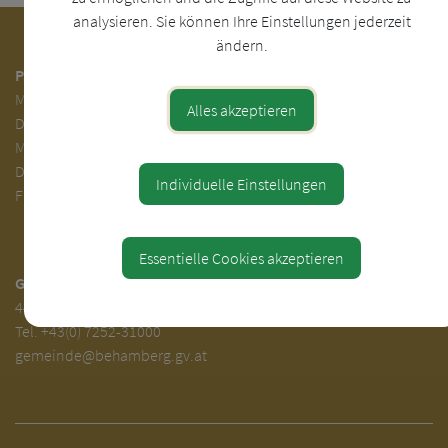
analysieren. Sie können Ihre Einstellungen jederzeit
ändern.
Parteienverkehr:
Mo.
7.00 - 12.00
Alles akzeptieren
Di.
7.00 - 12.00 und 13.00 - 18.00 Uhr
Mi. 7.00 - 12.00 Uhr
Do. 7.00 - 12.00 und 14.00 - 16.00 Uhr
Individuelle Einstellungen
Fr. 7.00 - 12.00 Uhr
Essentielle Cookies akzeptieren
Gemeinde Behamberg
4441 Behamberg 30
Tel.
+43(0) 7252-31000
gemeinde@behamberg.gv.at