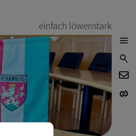
einfach löwenstark
H
S
E
E