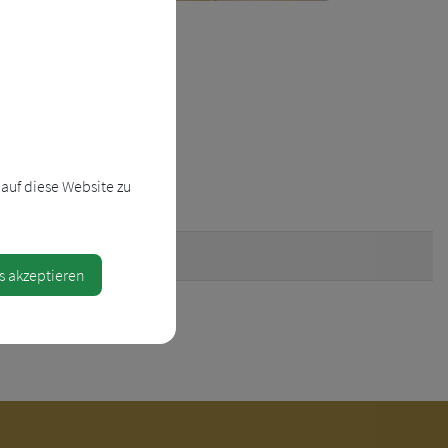
auf diese Website zu
@aon.at
s akzeptieren
at