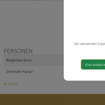
Wir verwenden Cooki
PERSONEN
Burgholzer Erwin
0
Alles akzepti
Zeitlhofer Florian
0
⇐ zurück