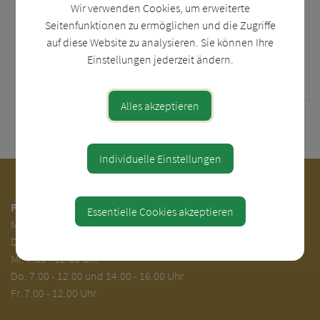
Wir verwenden Cookies, um erweiterte
Hundehaltung und
Seitenfunktionen zu ermöglichen und die Zugriffe
Anmeldung
auf diese Website zu analysieren. Sie können Ihre
Raum- und
Einstellungen jederzeit ändern.
Gegenstandsvermietung
Alles akzeptieren
⇐ zurück
Individuelle Einstellungen
Parteienverkehr:
Essentielle Cookies akzeptieren
Mo.
7.00 - 12.00
Di.
7.00 - 12.00 und 13.00 - 18.00 Uhr
Mi. 7.00 - 12.00 Uhr
Do. 7.00 - 12.00 und 14.00 - 16.00 Uhr
Fr. 7.00 - 12.00 Uhr