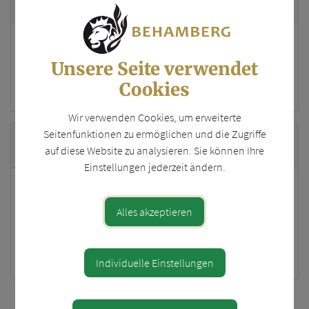
0676/83112491
waidhofen@johanniter.at
Unsere Seite verwendet
www.johanniter.at
Cookies
Wir verwenden Cookies, um erweiterte
Seitenfunktionen zu ermöglichen und die Zugriffe
Öffnungszeiten
auf diese Website zu analysieren. Sie können Ihre
Einstellungen jederzeit ändern.
Unser Angebot ist für Betroffene und deren An – und
Zugehörigen kostenlos.
Alles akzeptieren
Wie Sie uns erreichen können:
Montag bis Freitag
8:00 – 17:30
Individuelle Einstellungen
Teile den Artikel