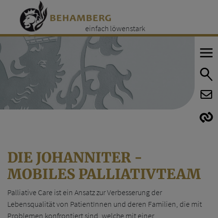
einfach löwenstark
E
E
DIE JOHANNITER -
MOBILES PALLIATIVTEAM
Palliative Care ist ein Ansatz zur Verbesserung der
Lebensqualität von PatientInnen und deren Familien, die mit
Problemen konfrontiert sind, welche mit einer