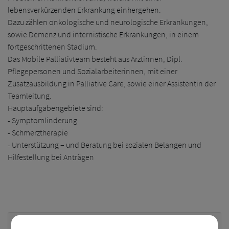
lebensverkürzenden Erkrankung einhergehen.
Dazu zählen onkologische und neurologische Erkrankungen,
sowie Demenz und internistische Erkrankungen, in einem
fortgeschrittenen Stadium.
Das Mobile Palliativteam besteht aus Ärztinnen, Dipl.
Pflegepersonen und Sozialarbeiterinnen, mit einer
Zusatzausbildung in Palliative Care, sowie einer Assistentin der
Teamleitung.
Hauptaufgabengebiete sind:
- Symptomlinderung
- Schmerztherapie
- Unterstützung – und Beratung bei sozialen Belangen und
Hilfestellung bei Anträgen
Kontakt