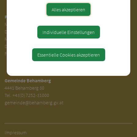
Alles akzeptieren
Parteienverkehr:
Mo.
7.00 - 12.00
Di.
7.00 - 12.00 und 13.00 - 18.00 Uhr
Individuelle Einstellungen
Mi. 7.00 - 12.00 Uhr
Do. 7.00 - 12.00 und 14.00 - 16.00 Uhr
Fr. 7.00 - 12.00 Uhr
Essentielle Cookies akzeptieren
Gemeinde Behamberg
4441 Behamberg 30
Tel.
+43(0) 7252-31000
gemeinde@behamberg.gv.at
Impressum