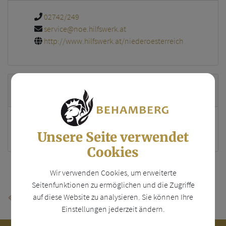
02742/249
service@noe.hilfswerk.at
http://www.hilfswerk.at/niederoesterreich
Standort
Ferstlergasse 4
Unsere Seite verwendet
3100 St. Pölten
Cookies
Teile den Artikel
Wir verwenden Cookies, um erweiterte
Seitenfunktionen zu ermöglichen und die Zugriffe
auf diese Website zu analysieren. Sie können Ihre
⇐ zurück
Einstellungen jederzeit ändern.