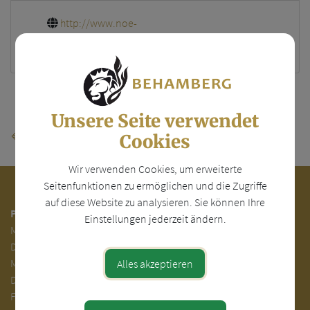
http://www.noe-
volkshilfe.at/standorte/amstetten
Teile den Artikel
Unsere Seite verwendet
⇐ zurück
Cookies
Wir verwenden Cookies, um erweiterte
Seitenfunktionen zu ermöglichen und die Zugriffe
auf diese Website zu analysieren. Sie können Ihre
Parteienverkehr:
Einstellungen jederzeit ändern.
Mo.
7.00 - 12.00
Di.
7.00 - 12.00 und 13.00 - 18.00 Uhr
Mi. 7.00 - 12.00 Uhr
Alles akzeptieren
Do. 7.00 - 12.00 und 14.00 - 16.00 Uhr
Fr. 7.00 - 12.00 Uhr