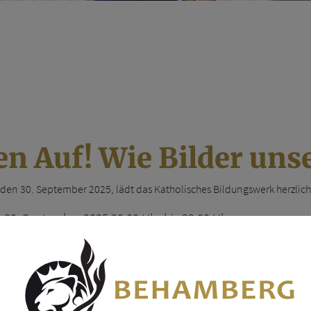
n Auf! Wie Bilder uns
den 30. September 2025, lädt das Katholisches Bildungswerk herzlic
 30. September 2025 20:00 Uhr bis 22:00 Uhr
 Ihr verborgenes Potenzial und erleben, wie Bilder Ihr Denken, Ler
Bgm. a. D. Prof. Mag.
Karl Josef Stegh
gibt Ihnen in seinem Vortrag
"
25,
eine Antwort auf die Frage, wie sehr Bilder heute Ihr Verständnis 
schen, sondern für uns alle immer wichtiger werden. Gemeinsam werfen