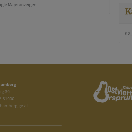
ogle Maps anzeigen
K
€ 8
hamberg
rg 30
2-31000
amberg.gv.at