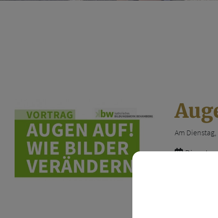
Auge
Am Dienstag, 
Dienstag,
Entdecken Sie
Vortragender
den 30.09.20
für junge Men