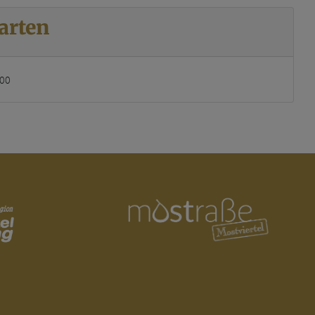
arten
,00