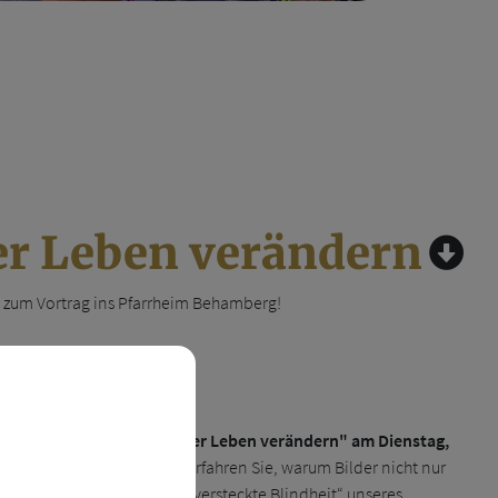
er Leben verändern
h zum Vortrag ins Pfarrheim Behamberg!
nen und Handeln verändern!
Augen Auf! Wie Bilder unser Leben verändern" am Dienstag,
der Welt bestimmen. Dabei erfahren Sie, warum Bilder nicht nur
 Sie einen Blick auf die „versteckte Blindheit“ unseres