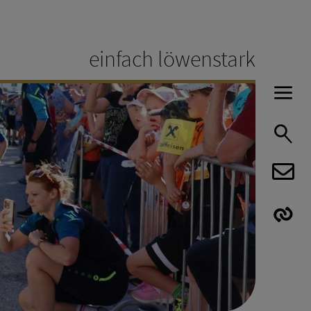
einfach löwenstark
H
S
E
E