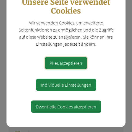
Unsere Seite verwendet
https://behamberg.gv.at/kultur-freizeit
Cookies
Behamberg 38
Wir verwenden Cookies, um erweiterte
4441 Behamberg
Seitenfunktionen zu ermöglichen und die Zugriffe
auf diese Website zu analysieren. Sie können Ihre
Auf Google Maps anzeigen
Einstellungen jederzeit ändern.
Alles akzeptieren
Diese Veranstaltung ist für Kinder geeignet.
Veranstalter
Individuelle Einstellungen
Theater in Behamberg
Essentielle Cookies akzeptieren
https://theater.behamberg.at/