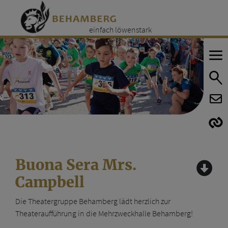
einfach löwenstark
E
E
Buona Sera Mrs.
Campbell
Die Theatergruppe Behamberg lädt herzlich zur
Theateraufführung in die Mehrzweckhalle Behamberg!