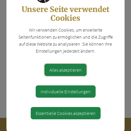
Unsere Seite verwendet
Treffpunkt: Gasthof am Wachtberg
Cookies
Wachtberg 41
Wir verwenden Cookies, um erweiterte
4441 Behamberg
Seitenfunktionen zu ermöglichen und die Zugriffe
auf diese Website zu analysieren. Sie können Ihre
Auf Google Maps anzeigen
Einstellungen jederzeit ändern.
Veranstalter
Alles akzeptieren
Dr. Alexandra Divinzenz
Individuelle Einstellungen
⇐ zurück
Essentielle Cookies akzeptieren