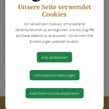
Unsere Seite verwendet
Gerhard Brandner
Cookies
Wir verwenden Cookies, um erweiterte
Seitenfunktionen zu ermöglichen und die Zugriffe
Standort
auf diese Website zu analysieren. Sie können Ihre
Einstellungen jederzeit ändern.
Badhof 9
4441 Behamberg
Alles akzeptieren
Teile den Artikel
Individuelle Einstellungen
⇐ zurück
Essentielle Cookies akzeptieren