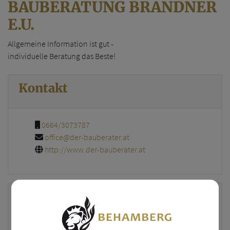
BAUBERATUNG BRANDNER
E.U.
Allgemeine Information ist gut -
individuelle Beratung das Beste!
Kontakt
0664/3073787
office@der-bauberater.at
http://www.der-bauberater.at
Geschäftsführer/
Geschäftsführerin