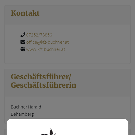
Kontakt
07252/73856
office@kfz-buchner.at
www.kfz-buchner.at
Geschäftsführer/
Geschäftsführerin
Buchner Harald
Behamberg