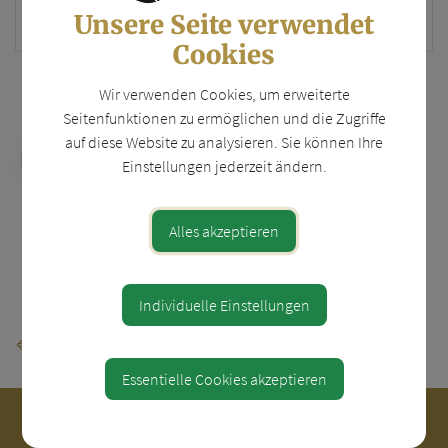
Unsere Seite verwendet
4441 Behamberg
Cookies
Wir verwenden Cookies, um erweiterte
Seitenfunktionen zu ermöglichen und die Zugriffe
auf diese Website zu analysieren. Sie können Ihre
Einstellungen jederzeit ändern.
Alles akzeptieren
Teile den Artikel
Individuelle Einstellungen
⇐ zurück
Essentielle Cookies akzeptieren