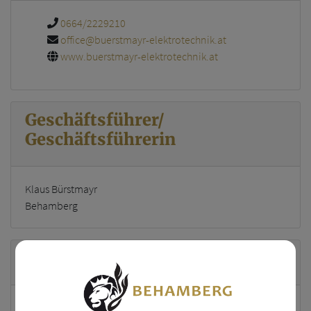
0664/2229210
office@buerstmayr-elektrotechnik.at
www.buerstmayr-elektrotechnik.at
Geschäftsführer/
Geschäftsführerin
Klaus Bürstmayr
Behamberg
Standort
Blindhof 8