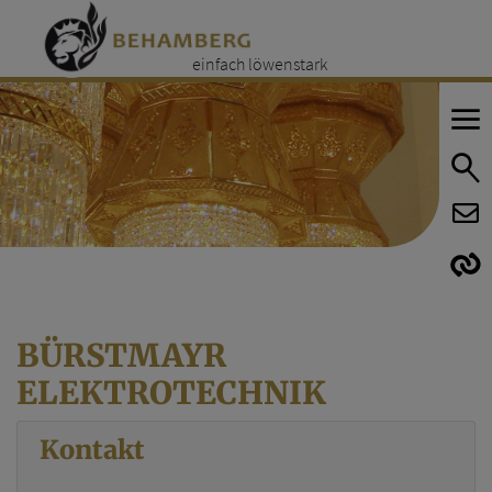
einfach löwenstark
E
E
BÜRSTMAYR
ELEKTROTECHNIK
Kontakt