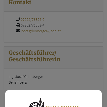
Kontakt
07252/76358-0
07252/76358-4
josef.grillnberger@aon.at
Geschäftsführer/
Geschäftsführerin
Ing. Josef Grillnberger
Behamberg
Standort