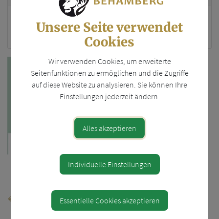
Wachtberg 91
Unsere Seite verwendet
4441 Behamberg
Cookies
Wir verwenden Cookies, um erweiterte
Seitenfunktionen zu ermöglichen und die Zugriffe
auf diese Website zu analysieren. Sie können Ihre
Einstellungen jederzeit ändern.
Alles akzeptieren
Individuelle Einstellungen
Teile den Artikel
⇐ zurück
Essentielle Cookies akzeptieren