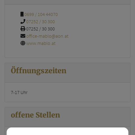
0699 / 104 44070
07252 / 30 300
07252 / 30 300
office-mablo@aon.at
www.mablo.at
Öffnungszeiten
7-17 Uhr
offene Stellen