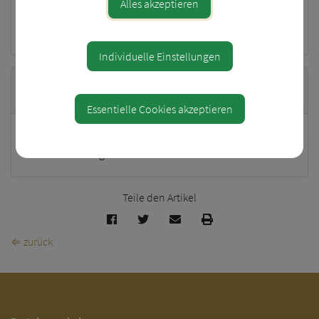
Alles akzeptieren
Raiffeisenkasse Haidershofen
Individuelle Einstellungen
Standort
Essentielle Cookies akzeptieren
Behamberg 200
4441 Behamberg
Teile den Artikel
⇐ zurück