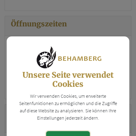
Öffnungszeiten
Persönliche Beratung nach Terminvereinbarung
Montag: 07:45 - 12:00 Uhr
Dienstag: geschlossen
Unsere Seite verwendet
Mittwoch: geschlossen
Donnerstag: geschlossen
Cookies
Freitag: 14:00 - 16:30 Uhr
Wir verwenden Cookies, um erweiterte
Seitenfunktionen zu ermöglichen und die Zugriffe
auf diese Website zu analysieren. Sie können Ihre
Geschäftsführer/
Einstellungen jederzeit ändern.
Geschäftsführerin