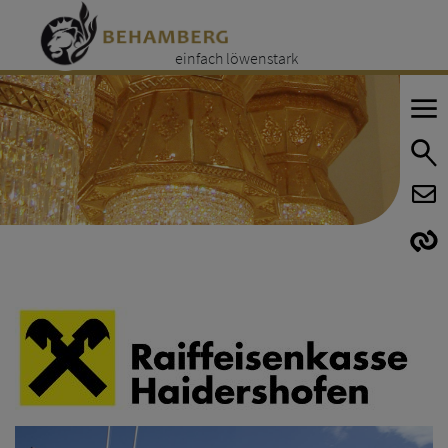
einfach löwenstark
E
E