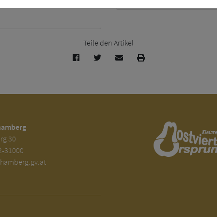
Teile den Artikel
hamberg
rg 30
2-31000
amberg.gv.at