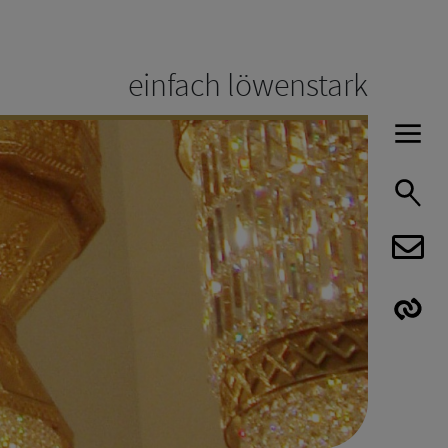
einfach löwenstark
H
S
E
E