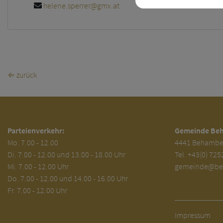
helene.sperrer@gmx.at
⇐ zurück
Parteienverkehr:
Gemeinde Be
Mo.
7.00 - 12.00
4441 Behambe
Di.
7.00 - 12.00 und 13.00 - 18.00 Uhr
Tel.
+43(0) 725
Mi. 7.00 - 12.00 Uhr
gemeinde@beh
Do. 7.00 - 12.00 und 14.00 - 16.00 Uhr
Fr. 7.00 - 12.00 Uhr
Impressum