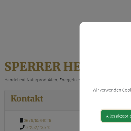
SPERRER HELENE V
Handel mit Naturprodukten, Energetiker,
Wir verwenden Cooki
Kontakt
Alles akzepti
0676/6564026
07252/73570