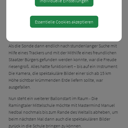
Individuelle Einstellungen
Vielmehr zog der Ballon mit Sonde und Fallschirm eine
siebenstündige Bahn über das nördliche Traunviertel,
Mühlviertel und Waldviertel, bis er 10 km vor der
Essentielle Cookies akzeptieren
tschechischen Grenze in Staatz im Weinviertel landete.
Manuel Nedbal und Gerald Ehegartner verfolgten per Auto
mit zwei weiteren Helfern den Ballon mittels GPS-Tracker.
Als die Sonde dann endlich nach stundenlanger Suche mit
Hilfe eines Trackers und mit der Mithilfe eines freundlichen
Staatzer Bürgers gefunden werden konnte, war die Freude
riesengroß. Alles hatte funktioniert – bis auf ein Instrument:
Die Kamera, die spektakuläre Bilder einer sich ab 15 km
Höhe sichtbar krümmenden Erde liefern sollte, war
ausgefallen.
Nun steht ein weiterer Ballonstart im Raum - Die
Ramingtaler Mittelschule möchte mit Mastermind Manuel
Nedbal nochmals bis zum Rande des Weltalls abheben, um
beim nächsten Mal dann auch die spektakulären Bilder
zurück in die Schule bringen zu können.